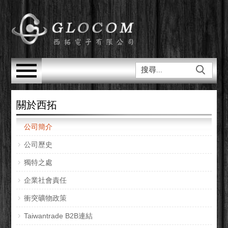
關於西拓
公司簡介
公司歷史
獨特之處
企業社會責任
衝突礦物政策
Taiwantrade B2B連結